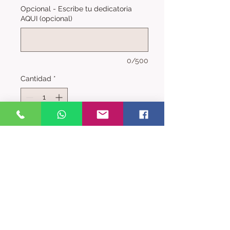
Opcional - Escribe tu dedicatoria
AQUI (opcional)
0/500
Cantidad
*
Agregar al carrito
Phalaenopsis dos varas en color 
rosa.

Disponible en otros colores. 
Personaliza tu pedido. Wasap+34 
625 69 58 45